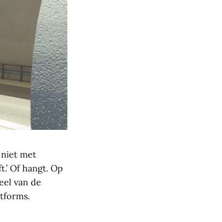
 niet met
t.’ Of hangt. Op
eel van de
atforms.