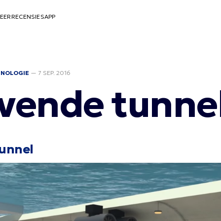
EER
RECENSIES
APP
HNOLOGIE
—
7 SEP. 2016
jvende tunne
tunnel