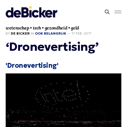
wetenschap • tech • gezondheid • geld
BY
DE BICKER
IN
OOK BELANGRIJK
—
17 FEB. 2017
‘Dronevertising’
'Dronevertising'