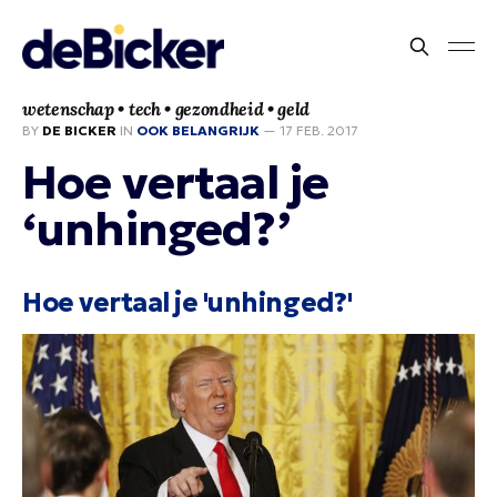
wetenschap • tech • gezondheid • geld
BY
DE BICKER
IN
OOK BELANGRIJK
—
17 FEB. 2017
Hoe vertaal je
‘unhinged?’
Hoe vertaal je 'unhinged?'