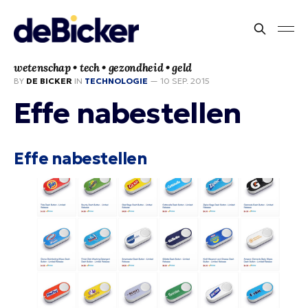
wetenschap • tech • gezondheid • geld
BY
DE BICKER
IN
TECHNOLOGIE
—
10 SEP. 2015
Effe nabestellen
Effe nabestellen