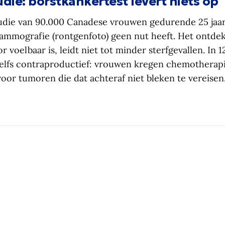
die: borstkankertest levert niets op
tudie van 90.000 Canadese vrouwen gedurende 25 jaa
ammografie (rontgenfoto) geen nut heeft. Het ontde
 voelbaar is, leidt niet tot minder sterfgevallen. In 
 zelfs contraproductief: vrouwen kregen chemotherap
oor tumoren die dat achteraf niet bleken te vereisen