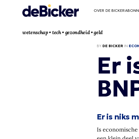
OVER DE BICKER
ABONN
wetenschap • tech • gezondheid • geld
BY
DE BICKER
IN
ECO
Er 
BNP
Er is niks
Is economische 
een klein deel 