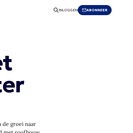
ABONNEER
INLOGGEN
et
ter
n de groei naar
erd met roofbouw