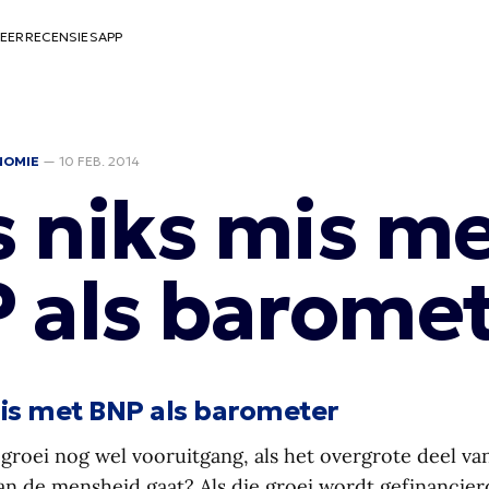
EER
RECENSIES
APP
NOMIE
—
10 FEB. 2014
is niks mis m
 als barome
 mis met BNP als barometer
groei nog wel vooruitgang, als het overgrote deel va
van de mensheid gaat? Als die groei wordt gefinanci