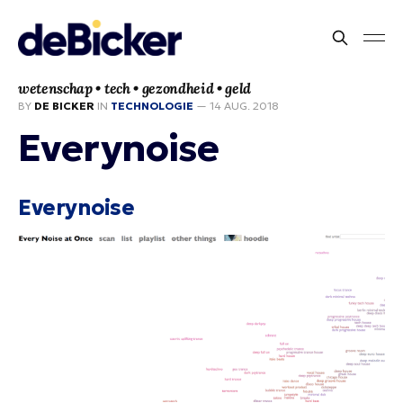
wetenschap • tech • gezondheid • geld
BY
DE BICKER
IN
TECHNOLOGIE
—
14 AUG. 2018
Everynoise
Everynoise