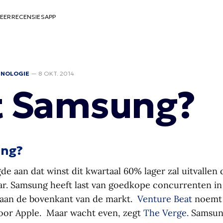
EER
RECENSIES
APP
HNOLOGIE
—
8 OKT. 2014
t Samsung?
ung?
 aan dat winst dit kwartaal 60% lager zal uitvallen 
aar. Samsung heeft last van goedkope concurrenten in 
 aan de bovenkant van de markt.
Venture Beat
noemt
oor Apple. Maar wacht even, zegt
The Verge.
Samsung