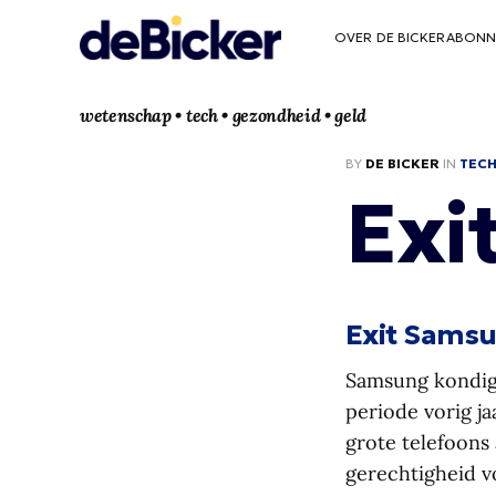
OVER DE BICKER
ABONN
wetenschap • tech • gezondheid • geld
BY
DE BICKER
IN
TEC
Exi
Exit Sams
Samsung kondigde
periode vorig j
grote telefoons
gerechtigheid v