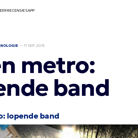
EER
RECENSIES
APP
HNOLOGIE
—
11 SEP. 2015
n metro:
ende band
o: lopende band