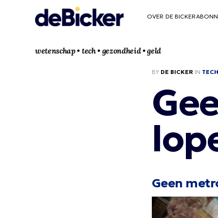
OVER DE BICKER
ABONN
wetenschap • tech • gezondheid • geld
BY
DE BICKER
IN
TEC
Gee
lop
Geen metr