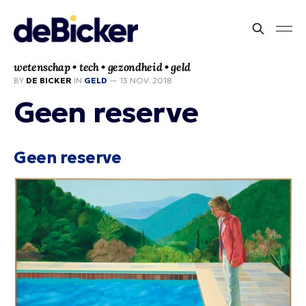
wetenschap • tech • gezondheid • geld
BY
DE BICKER
IN
GELD
—
13 NOV. 2018
Geen reserve
Geen reserve