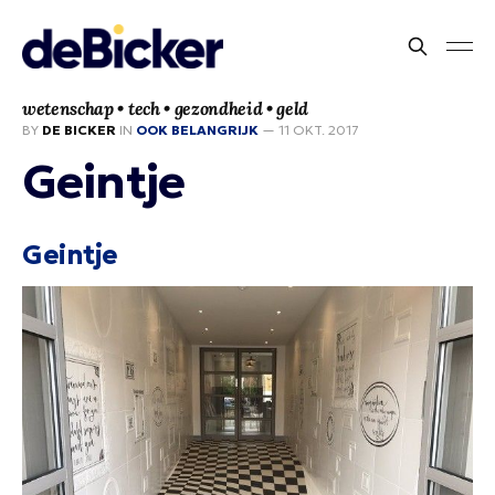
wetenschap • tech • gezondheid • geld
BY
DE BICKER
IN
OOK BELANGRIJK
—
11 OKT. 2017
Geintje
Geintje