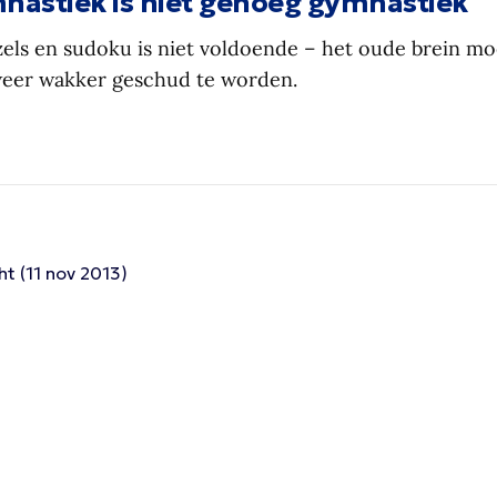
astiek is niet genoeg gymnastiek
ls en sudoku is niet voldoende – het oude brein moe
weer wakker geschud te worden.
ht (11 nov 2013)