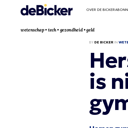
OVER DE BICKER
ABONN
wetenschap • tech • gezondheid • geld
BY
DE BICKER
IN
WET
Her
is 
gym