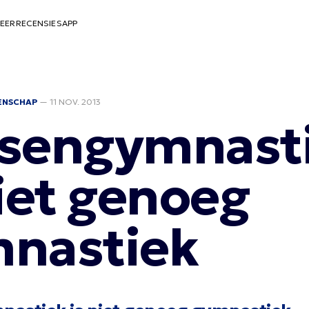
EER
RECENSIES
APP
ENSCHAP
—
11 NOV. 2013
sengymnast
niet genoeg
nastiek