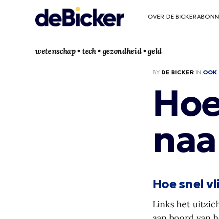
OVER DE BICKER
ABONN
wetenschap • tech • gezondheid • geld
BY
DE BICKER
IN
OOK 
Hoe 
naa
Hoe snel vl
Links het uitzic
aan boord van he