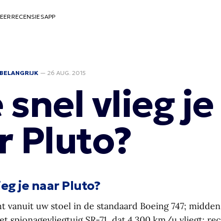
EER
RECENSIES
APP
BELANGRIJK
—
26 AUG. 2015
snel vlieg je
r Pluto?
ieg je naar Pluto?
ht vanuit uw stoel in de standaard Boeing 747; midden
t spionagevliegtuig SR-71, dat 4.300 km/u vliegt; rec