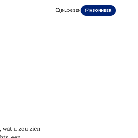
ABONNEER
INLOGGEN
, wat u zou zien
hts, een