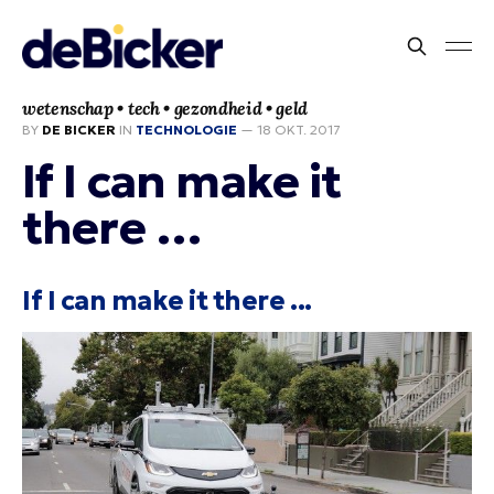
wetenschap • tech • gezondheid • geld
BY
DE BICKER
IN
TECHNOLOGIE
—
18 OKT. 2017
If I can make it
there …
If I can make it there ...