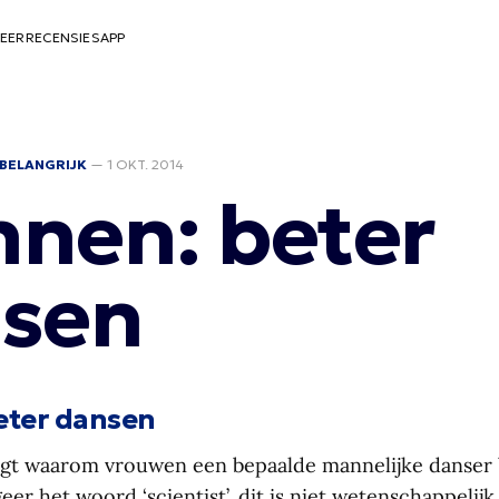
EER
RECENSIES
APP
BELANGRIJK
—
1 OKT. 2014
nen: beter
sen
eter dansen
legt waarom vrouwen een bepaalde mannelijke danser 
er het woord ‘scientist’, dit is niet wetenschappelij