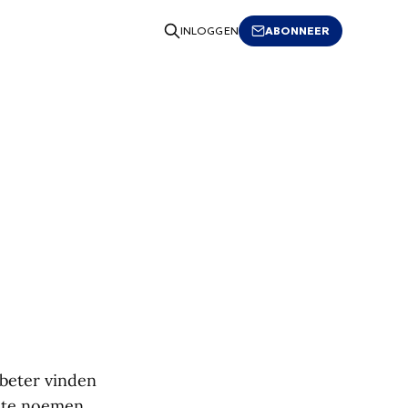
ABONNEER
INLOGGEN
beter vinden
k te noemen.