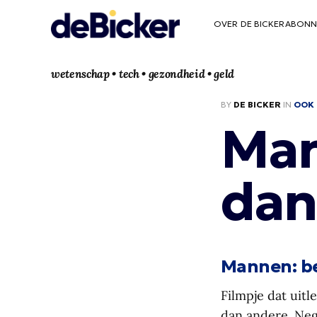
OVER DE BICKER
ABONN
wetenschap • tech • gezondheid • geld
BY
DE BICKER
IN
OOK 
Man
dan
Mannen: b
Filmpje dat uit
dan andere. Nege