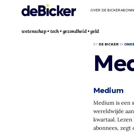
OVER DE BICKER
ABONN
wetenschap • tech • gezondheid • geld
BY
DE BICKER
IN
OND
Me
Medium
Medium is een s
wereldwijde aan
kwartaal. Lezen 
abonnees, zegt 