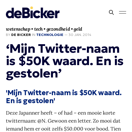
wetenschap • tech • gezondheid • geld
BY
DE BICKER
IN
TECHNOLOGIE
—
30 JAN. 2014
‘Mijn Twitter-naam
is $50K waard. En is
gestolen’
'Mijn Twitter-naam is $50K waard.
En is gestolen'
Deze Japanner heeft – of had – een mooie korte
twitternaam: @N. Gewoon een letter. Zo mooi dat
iemand hem er ooit zelfs $50.000 voor bood. Tien