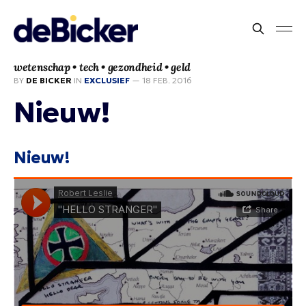
wetenschap • tech • gezondheid • geld
BY
DE BICKER
IN
EXCLUSIEF
—
18 FEB. 2016
Nieuw!
Nieuw!