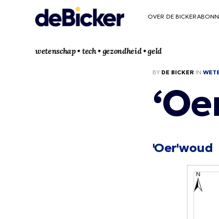
OVER DE BICKER
ABONN
wetenschap • tech • gezondheid • geld
BY
DE BICKER
IN
WET
‘Oe
'Oer'woud