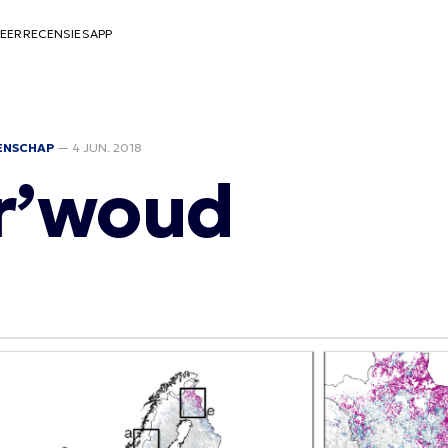
EER
RECENSIES
APP
ENSCHAP
—
4 JUN. 2018
r’woud