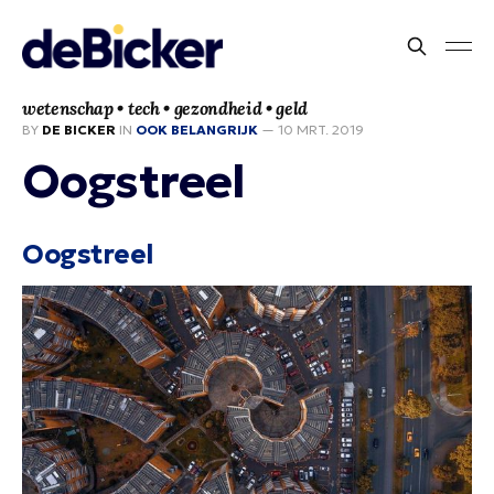
wetenschap • tech • gezondheid • geld
BY
DE BICKER
IN
OOK BELANGRIJK
—
10 MRT. 2019
Oogstreel
Oogstreel