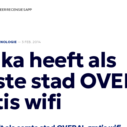
EER
RECENSIES
APP
HNOLOGIE
—
3 FEB. 2014
ka heeft als
ste stad OV
is wifi