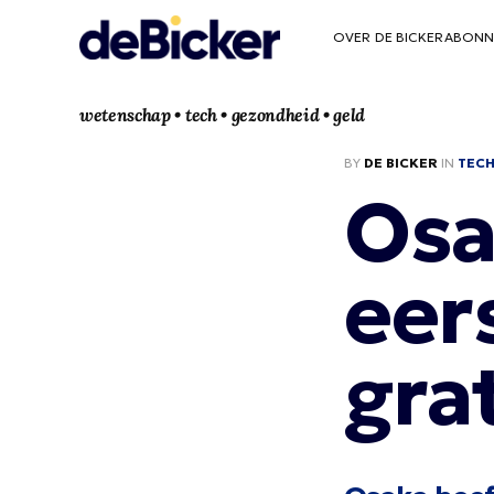
OVER DE BICKER
ABONN
wetenschap • tech • gezondheid • geld
BY
DE BICKER
IN
TEC
Osa
eer
grat