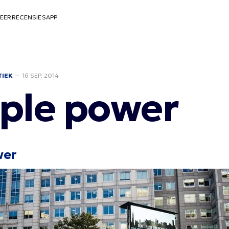
EER
RECENSIES
APP
TIEK
—
16 SEP. 2014
ple power
wer