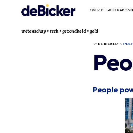
OVER DE BICKER
ABONN
wetenschap • tech • gezondheid • geld
BY
DE BICKER
IN
POLI
Peo
People po