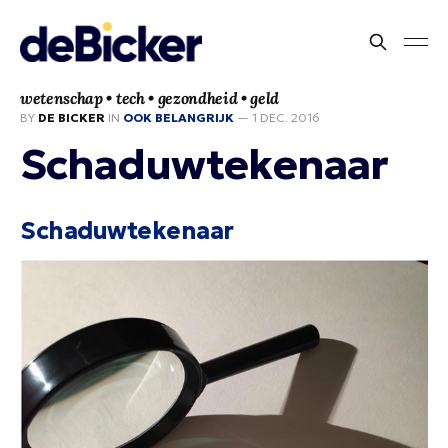
wetenschap • tech • gezondheid • geld
BY
DE BICKER
IN
OOK BELANGRIJK
—
1 DEC. 2016
Schaduwtekenaar
Schaduwtekenaar