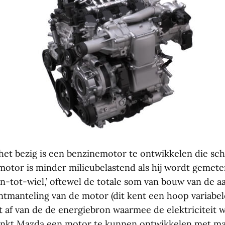
het bezig is een benzinemotor te ontwikkelen die sch
 motor is minder milieubelastend als hij wordt gemete
n-tot-wiel,’ oftewel de totale som van bouw van de aa
ntmanteling van de motor (dit kent een hoop variabe
t af van de de energiebron waarmee de elektriciteit 
denkt Mazda een motor te kunnen ontwikkelen met maa