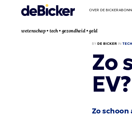
OVER DE BICKER
ABONN
wetenschap • tech • gezondheid • geld
BY
DE BICKER
IN
TEC
Zo 
EV?
Zo schoon 