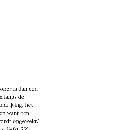
oner is dan een
n langs de
ndrijving, het
len want een
wordt opgewekt.)
r liefst 56%