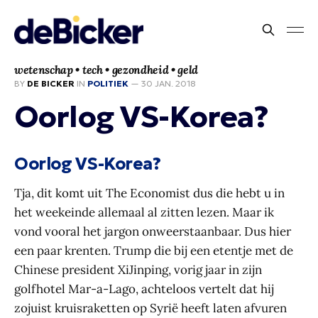
wetenschap • tech • gezondheid • geld
BY
DE BICKER
IN
POLITIEK
—
30 JAN. 2018
Oorlog VS-Korea?
Oorlog VS-Korea?
Tja, dit komt uit The Economist dus die hebt u in
het weekeinde allemaal al zitten lezen. Maar ik
vond vooral het jargon onweerstaanbaar. Dus hier
een paar krenten. Trump die bij een etentje met de
Chinese president XiJinping, vorig jaar in zijn
golfhotel Mar-a-Lago, achteloos vertelt dat hij
zojuist kruisraketten op Syrië heeft laten afvuren