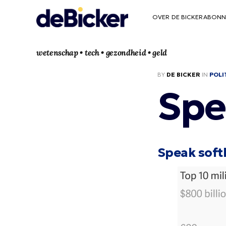
OVER DE BICKER
ABONN
wetenschap • tech • gezondheid • geld
BY
DE BICKER
IN
POLI
Spe
Speak softly