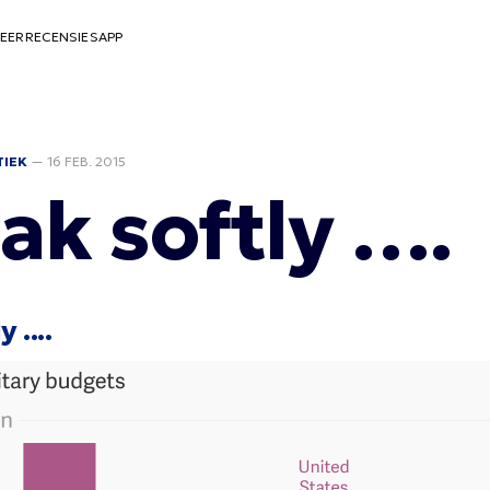
EER
RECENSIES
APP
TIEK
—
16 FEB. 2015
ak softly ….
 ....