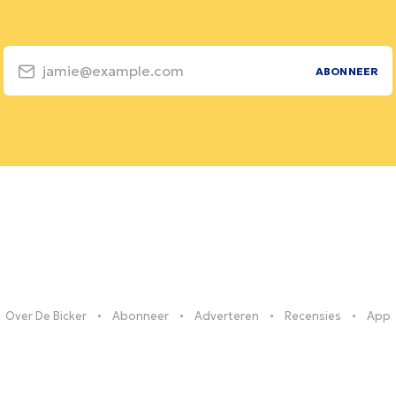
jamie@example.com
ABONNEER
Over De Bicker
Abonneer
Adverteren
Recensies
App