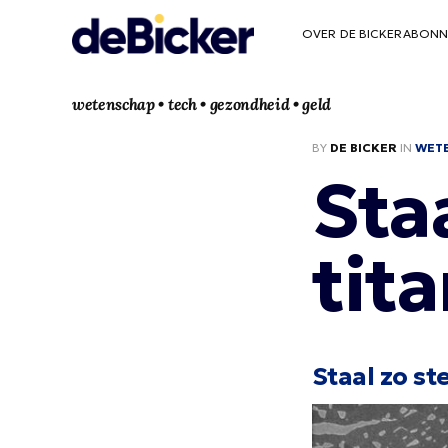
OVER DE BICKER
ABONN
wetenschap • tech • gezondheid • geld
BY
DE BICKER
IN
WET
Staa
tit
Staal zo st