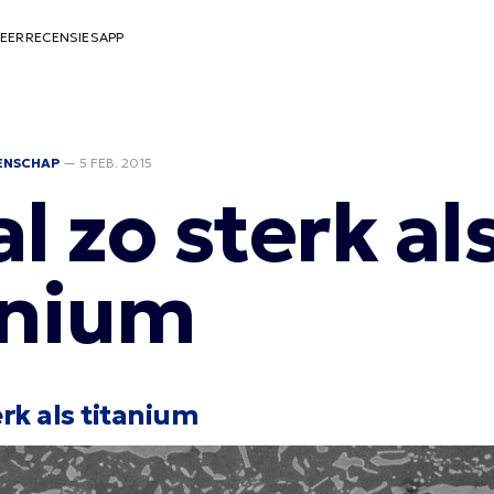
EER
RECENSIES
APP
ENSCHAP
—
5 FEB. 2015
l zo sterk al
anium
erk als titanium