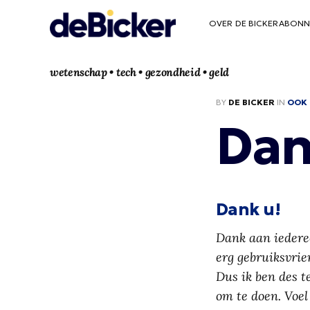
OVER DE BICKER
ABONN
wetenschap • tech • gezondheid • geld
BY
DE BICKER
IN
OOK 
Dan
Dank u!
Dank aan iederee
erg gebruiksvrie
Dus ik ben des t
om te doen. Voel