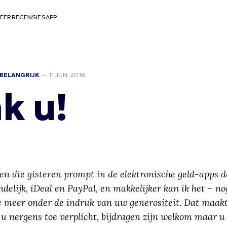
EER
RECENSIES
APP
BELANGRIJK
—
11 JUN. 2018
k u!
n die gisteren prompt in de elektronische geld-apps do
ndelijk, iDeal en PayPal, en makkelijker kan ik het – n
e meer onder de indruk van uw generositeit. Dat maakt
 u nergens toe verplicht, bijdragen zijn welkom maar u 