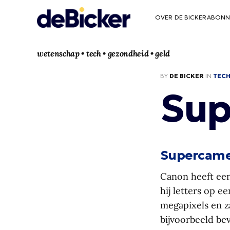
OVER DE BICKER
ABONN
wetenschap • tech • gezondheid • geld
BY
DE BICKER
IN
TEC
Sup
Supercam
Canon heeft een
hij letters op e
megapixels en z
bijvoorbeeld bev