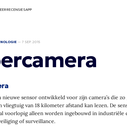
EER
RECENSIES
APP
HNOLOGIE
—
7 SEP. 2015
ercamera
era
 nieuwe sensor ontwikkeld voor zijn camera’s die zo g
en vliegtuig van 18 kilometer afstand kan lezen. De se
al voorlopig alleen worden ingebouwd in industriële 
eiliging of surveillance.