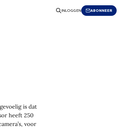
ABONNEER
INLOGGEN
evoelig is dat
nsor heeft 250
camera’s, voor