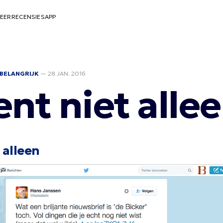
EER
RECENSIES
APP
BELANGRIJK
—
28 JAN. 2016
ent niet alle
 alleen