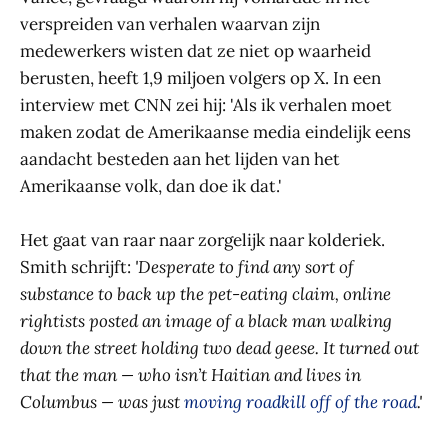
verspreiden van verhalen waarvan zijn
medewerkers wisten dat ze niet op waarheid
berusten, heeft 1,9 miljoen volgers op X. In een
interview met CNN zei hij: 'Als ik verhalen moet
maken zodat de Amerikaanse media eindelijk eens
aandacht besteden aan het lijden van het
Amerikaanse volk, dan doe ik dat.'
Het gaat van raar naar zorgelijk naar kolderiek.
Smith schrijft:
'Desperate to find any sort of
substance to back up the pet-eating claim, online
rightists posted an image of a black man walking
down the street holding two dead geese. It turned out
that the man — who isn’t Haitian and lives in
Columbus — was just
moving roadkill off of the road
.'