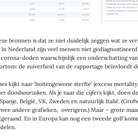
ze bronnen is dat ze niet duidelijk zeggen wat ze ve
 In Nederland zijn veel mensen niet gediagnostiseerd,
corona-doden waarschijnlijk een onderschatting van
Kortom: de zuiverheid van de rapportage beïnvloedt d
es kijkt naar ‘buitengewone sterfte’ (excess mortality
er doods
oorzaken.
Als je naar die cijfers kijkt, doen 
panje, België, VK, Zweden en natuurlijk Italië. (Grof
 twee andere grafieken, overigens.) Maar – grote maar
itgeraasd. En in Europa kan nog een tweede golf kom
delen.