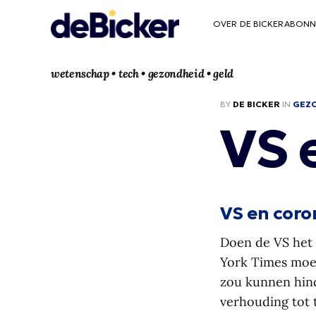
OVER DE BICKER
ABONN
wetenschap • tech • gezondheid • geld
BY
DE BICKER
IN
GEZ
VS 
VS en coro
Doen de VS het 
York Times moet
zou kunnen hind
verhouding tot t