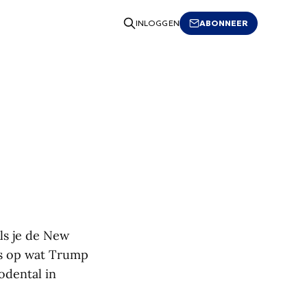
ABONNEER
INLOGGEN
ls je de New
es op wat Trump
odental in