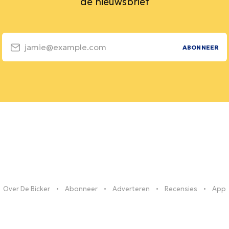
de nieuwsbrief
jamie@example.com
ABONNEER
Over De Bicker
Abonneer
Adverteren
Recensies
App