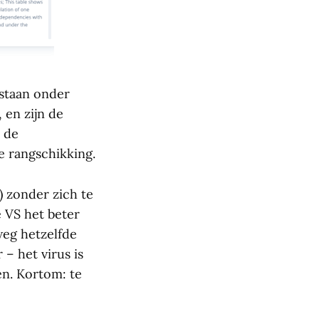
rstaan onder
 en zijn de
 de
e rangschikking.
) zonder zich te
de VS het beter
weg hetzelfde
 – het virus is
en. Kortom: te