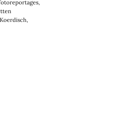
 fotoreportages,
etten
 Koerdisch,