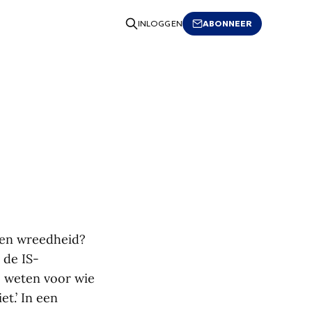
ABONNEER
INLOGGEN
igen wreedheid?
 de IS-
e weten voor wie
et.’ In een