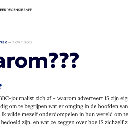
EER
RECENSIES
APP
TIEK
—
7 OKT. 2015
arom???
?
BBC-journalist zich af – waarom adverteert IS zijn e
nodig om te begrijpen wat er omging in de hoofden van
 Ik wilde mezelf onderdompelen in hun wereld om t
s bedoeld zijn, en wat ze zeggen over hoe IS zichzelf zi