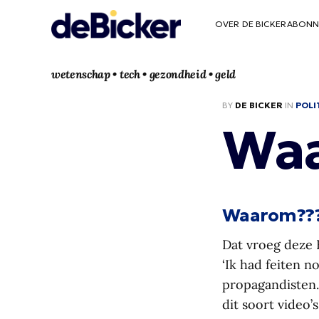
OVER DE BICKER
ABONN
wetenschap • tech • gezondheid • geld
BY
DE BICKER
IN
POLI
Wa
Waarom??
Dat vroeg deze 
‘Ik had feiten 
propagandisten.
dit soort video’