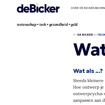
OVER DE BICKER
ABONN
wetenschap • tech • gezondheid • geld
BY
DE BICKER
IN
TEC
Wat
Wat als ...?
Steeds kleinere
Hoe ontwerp je
ontwerpcyclus v
aanpassen aan d