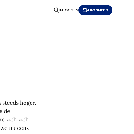
ABONNEER
INLOGGEN
 steeds hoger.
we de
e zich zich
 we nu eens