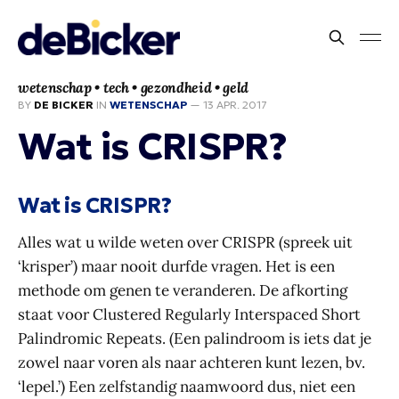
wetenschap • tech • gezondheid • geld
BY
DE BICKER
IN
WETENSCHAP
—
13 APR. 2017
Wat is CRISPR?
Wat is CRISPR?
Alles wat u wilde weten over CRISPR (spreek uit
‘krisper’) maar nooit durfde vragen. Het is een
methode om genen te veranderen. De afkorting
staat voor Clustered Regularly Interspaced Short
Palindromic Repeats. (Een palindroom is iets dat je
zowel naar voren als naar achteren kunt lezen, bv.
‘lepel.’) Een zelfstandig naamwoord dus, niet een