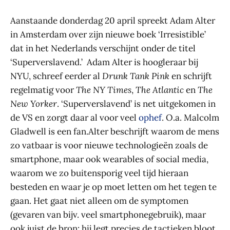
Aanstaande donderdag 20 april spreekt Adam Alter
in Amsterdam over zijn nieuwe boek ‘Irresistible’
dat in het Nederlands verschijnt onder de titel
‘Superverslavend.’ Adam Alter is hoogleraar bij
NYU, schreef eerder al
Drunk Tank Pink
en schrijft
regelmatig voor
The NY Times
,
The Atlantic
en
The
New Yorker
. ‘Superverslavend’ is net uitgekomen in
de VS en zorgt daar al voor veel
ophef
. O.a. Malcolm
Gladwell is een fan.Alter beschrijft waarom de mens
zo vatbaar is voor nieuwe technologieën zoals de
smartphone, maar ook wearables of social media,
waarom we zo buitensporig veel tijd hieraan
besteden en waar je op moet letten om het tegen te
gaan. Het gaat niet alleen om de symptomen
(gevaren van bijv. veel smartphonegebruik), maar
ook juist de bron: hij legt precies de tactieken bloot