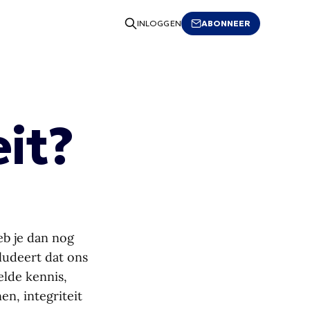
ABONNEER
INLOGGEN
eit?
eb je dan nog
cludeert dat ons
elde kennis,
en, integriteit