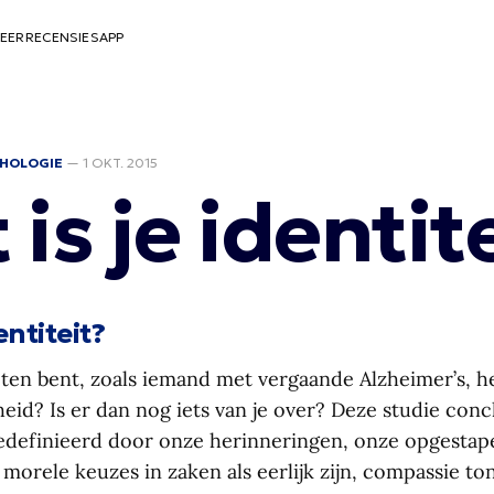
EER
RECENSIES
APP
HOLOGIE
—
1 OKT. 2015
is je identit
entiteit?
geten bent, zoals iemand met vergaande Alzheimer’s, h
eid? Is er dan nog iets van je over? Deze studie con
 gedefinieerd door onze herinneringen, onze opgestap
orele keuzes in zaken als eerlijk zijn, compassie ton