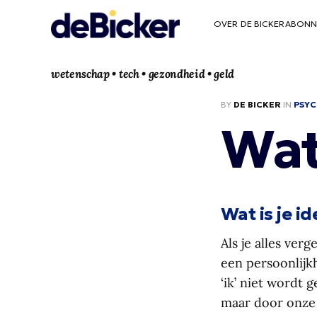
OVER DE BICKER
ABONN
wetenschap • tech • gezondheid • geld
BY
DE BICKER
IN
PSYC
Wat 
Wat is je id
Als je alles ver
een persoonlijkh
‘ik’ niet wordt
maar door onze m