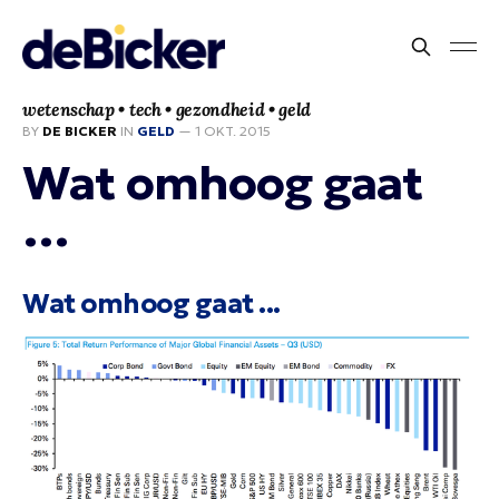
wetenschap • tech • gezondheid • geld
BY
DE BICKER
IN
GELD
—
1 OKT. 2015
Wat omhoog gaat
…
Wat omhoog gaat ...