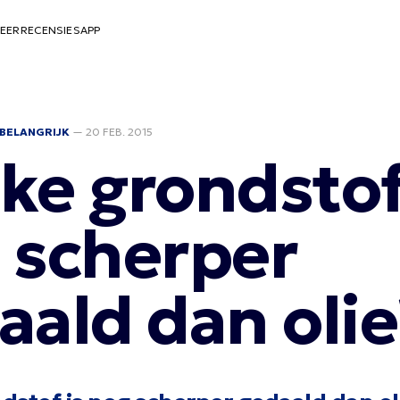
EER
RECENSIES
APP
BELANGRIJK
—
20 FEB. 2015
ke grondstof
 scherper
aald dan olie