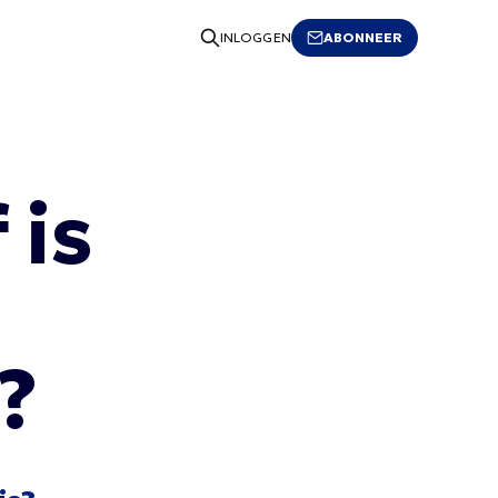
ABONNEER
INLOGGEN
 is
?