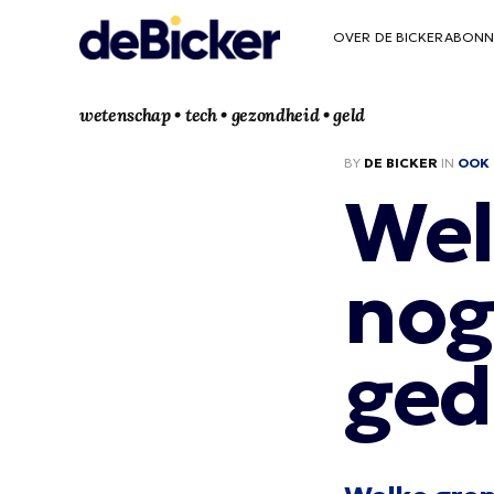
OVER DE BICKER
ABONN
wetenschap • tech • gezondheid • geld
BY
DE BICKER
IN
OOK 
Wel
nog
ged