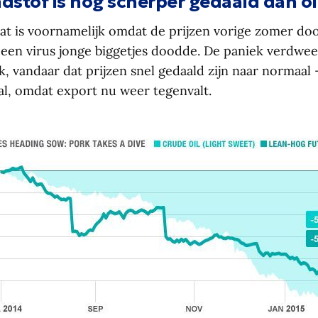
dstof is nog scherper gedaald dan ol
at is voornamelijk omdat de prijzen vorige zomer doo
een virus jonge biggetjes doodde. De paniek verdween
k, vandaar dat prijzen snel gedaald zijn naar normaal –
, omdat export nu weer tegenvalt.