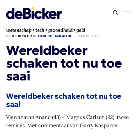
wetenschap • tech • gezondheid • geld
BY
DE BICKER
IN
OOK BELANGRIJK
—
11 NOV. 2013
Wereldbeker
schaken tot nu toe
saai
Wereldbeker schaken tot nu toe
saai
Viswanatan Anand (43) – Magnus Carlsen (22): twee
remises. Met commentaar van Garry Kasparov.