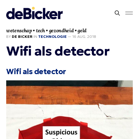
wetenschap • tech • gezondheid • geld
BY
DE BICKER
IN
TECHNOLOGIE
—
16 AUG. 2018
Wifi als detector
Wifi als detector