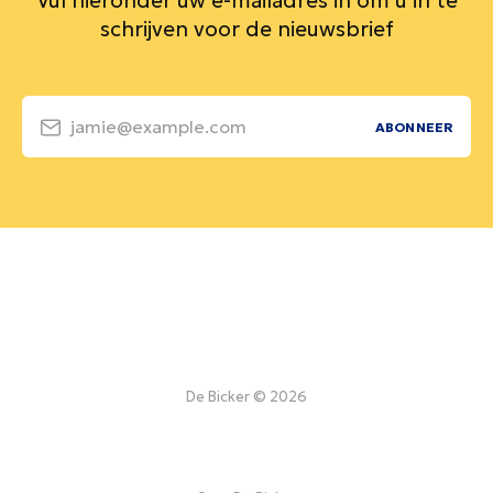
Vul hieronder uw e-mailadres in om u in te
schrijven voor de nieuwsbrief
jamie@example.com
ABONNEER
De Bicker © 2026