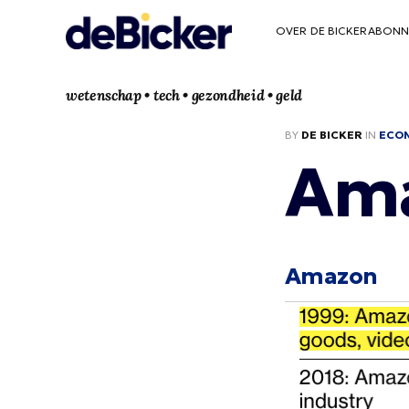
OVER DE BICKER
ABONN
wetenschap • tech • gezondheid • geld
BY
DE BICKER
IN
ECO
Am
Amazon