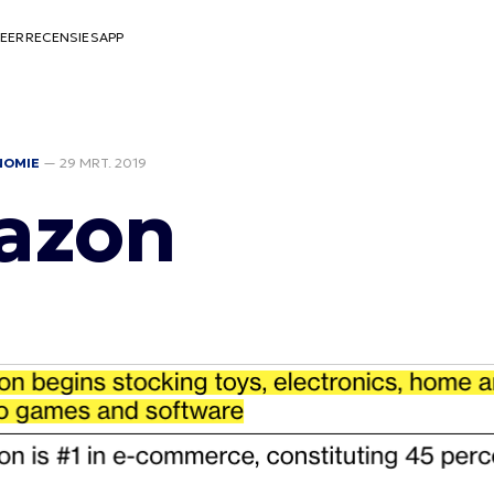
EER
RECENSIES
APP
NOMIE
—
29 MRT. 2019
azon