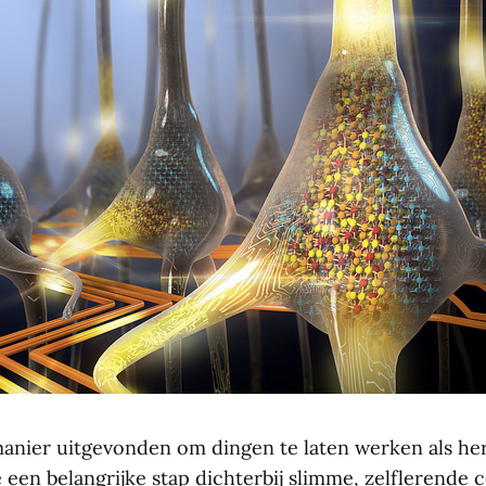
anier uitgevonden om dingen te laten werken als he
 een belangrijke stap dichterbij slimme, zelflerende