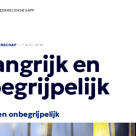
EER
RECENSIES
APP
ENSCHAP
—
7 AUG. 2016
angrijk en
egrijpelijk
en onbegrijpelijk