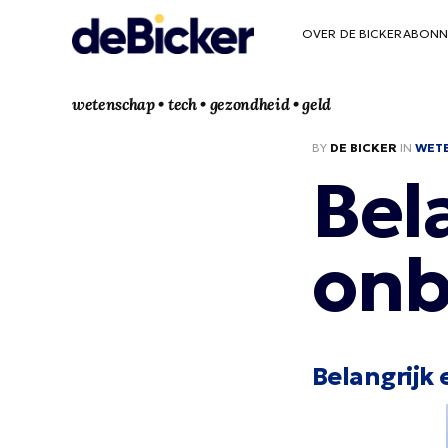
OVER DE BICKER
ABONN
wetenschap • tech • gezondheid • geld
BY
DE BICKER
IN
WET
Bel
onb
Belangrijk 