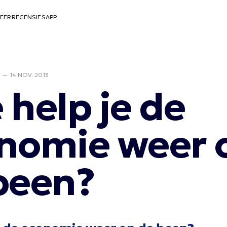
EER
RECENSIES
APP
D
—
14 NOV. 2013
 help je de
nomie weer 
been?