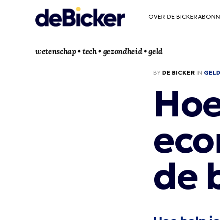
OVER DE BICKER
ABONN
wetenschap • tech • gezondheid • geld
BY
DE BICKER
IN
GEL
Hoe
eco
de 