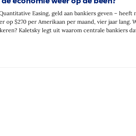
e de economie weer op de been?
Quantitative Easing, geld aan bankiers geven – heeft 
r op $270 per Amerikaan per maand, vier jaar lang. 
keren? Kaletsky legt uit waarom centrale bankiers da