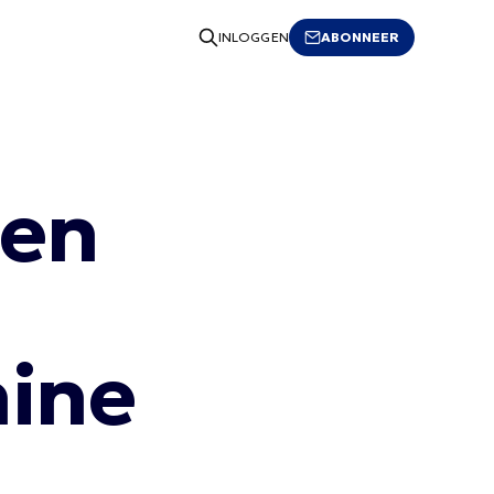
ABONNEER
INLOGGEN
een
hine