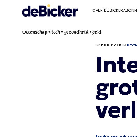
OVER DE BICKER
ABONN
wetenschap • tech • gezondheid • geld
BY
DE BICKER
IN
ECO
Int
gro
ver