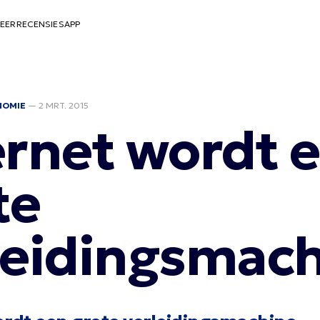
EER
RECENSIES
APP
NOMIE
—
2 MRT. 2015
ernet wordt 
te
leidingsmac