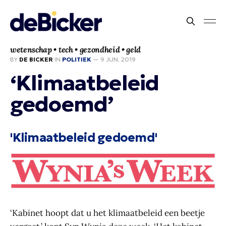
wetenschap • tech • gezondheid • geld
BY
DE BICKER
IN
POLITIEK
—
9 JUN. 2019
‘Klimaatbeleid
gedoemd’
'Klimaatbeleid gedoemd'
‘Kabinet hoopt dat u het klimaatbeleid een beetje