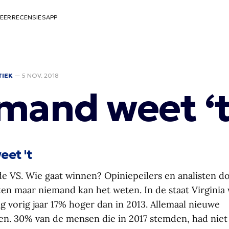
EER
RECENSIES
APP
TIEK
—
5 NOV. 2018
mand weet ‘
et 't
e VS. Wie gaat winnen? Opiniepeilers en analisten 
jken maar niemand kan het weten. In de staat Virgini
ng vorig jaar 17% hoger dan in 2013. Allemaal nieuwe
n. 30% van de mensen die in 2017 stemden, had nie