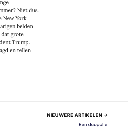
onge
mmer? Niet dus.
de New York
arigen belden
n dat grote
ident Trump.
agd en tellen
NIEUWERE ARTIKELEN
Een duopolie