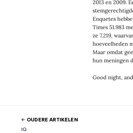
2013 en 2009. E
stemgerechtigd
Enquetes hebben
Times 51.983 m
ze 7.219, waarv
hoeveelheden m
Maar omdat geen
hun meningen du
Good night, and
OUDERE ARTIKELEN
IQ