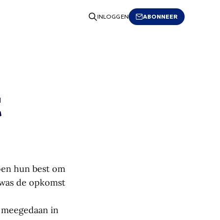
ABONNEER
INLOGGEN
t
doen hun best om
a was de opkomst
t meegedaan in