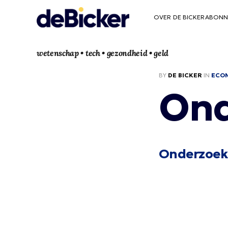
OVER DE BICKER
ABONN
wetenschap • tech • gezondheid • geld
BY
DE BICKER
IN
ECO
Ond
Onderzoek