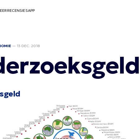
EER
RECENSIES
APP
NOMIE
—
13 DEC. 2018
erzoeksgel
sgeld