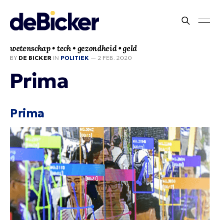
wetenschap • tech • gezondheid • geld
BY
DE BICKER
IN
POLITIEK
—
2 FEB. 2020
Prima
Prima